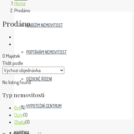
Home
Prodáno
Prodáno
NABÍZÍM NEMOVITOST
POPTÁVÁM NEMOVITOST
0 Majetek
Třídit podle:
DĚDICKÉ ŘÍZENÍ
No listing found.
Typ nemovitosti
HYPOTEČNÍ CENTRUM
Byt
(4)
Dům
(1)
Chata
(1)
NABÍDKA