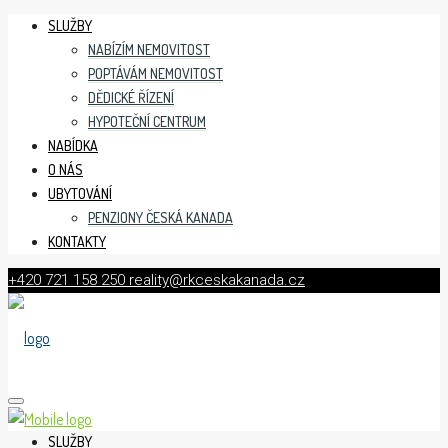
SLUŽBY
NABÍZÍM NEMOVITOST
POPTÁVÁM NEMOVITOST
DĚDICKÉ ŘÍZENÍ
HYPOTEČNÍ CENTRUM
NABÍDKA
O NÁS
UBYTOVÁNÍ
PENZIONY ČESKÁ KANADA
KONTAKTY
+420 721 158 250
reality@rkceskakanada.cz
SLUŽBY