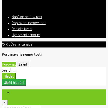
Nabízím nemovitost
Poptávám nemovitost
Dědické řízení
Hypoteční centrum
© RK Česká Kanada
Porovnávané nemovitosti
Porovnat
Zavřít
Search
Hledat
Uložit hledání
Login
×