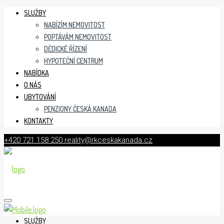
SLUŽBY
NABÍZÍM NEMOVITOST
POPTÁVÁM NEMOVITOST
DĚDICKÉ ŘÍZENÍ
HYPOTEČNÍ CENTRUM
NABÍDKA
O NÁS
UBYTOVÁNÍ
PENZIONY ČESKÁ KANADA
KONTAKTY
+420 721 158 250
reality@rkceskakanada.cz
SLUŽBY