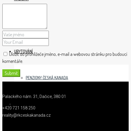
O NÁS
UBYTOVÁNÍ
Uložit do prohlížeče jméno, e-mail a webovou stránku pro budoucí
komentáře.
PENZIONY ČESKÁ KANADA
Palackého nám. 31, Dačice, 380 01
KONTAKTY
+420 721 158 250
reality@rkceskakanada.cz