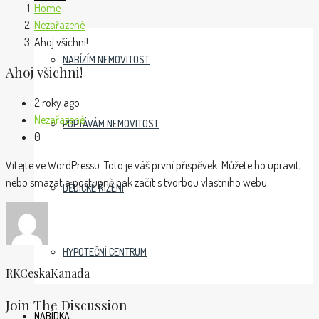
Home
Nezařazené
Ahoj všichni!
NABÍZÍM NEMOVITOST
Ahoj všichni!
2 roky ago
Nezařazené
POPTÁVÁM NEMOVITOST
0
Vítejte ve WordPressu. Toto je váš první příspěvek. Můžete ho upravit,
nebo smazat a postupně pak začít s tvorbou vlastního webu.
DĚDICKÉ ŘÍZENÍ
HYPOTEČNÍ CENTRUM
RKCeskaKanada
Join The Discussion
NABÍDKA