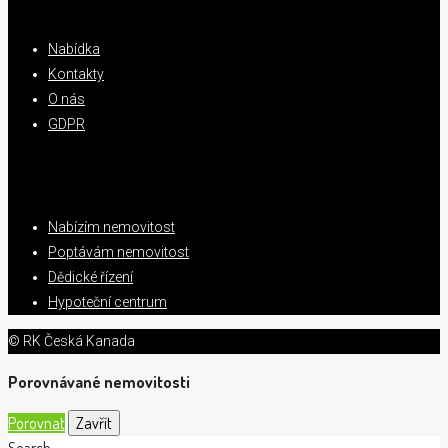
Nabídka
Kontakty
O nás
GDPR
Nabízím nemovitost
Poptávám nemovitost
Dědické řízení
Hypoteční centrum
© RK Česká Kanada
Porovnávané nemovitosti
Porovnat
Zavřít
Search